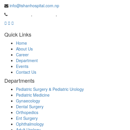
info@ishanhospital.com.np
01-4981962
,
01-4954537
,
9869526159
Quick Links
Home
About Us
Career
Department
Events
Contact Us
Departments
Pediatric Surgery & Pediatric Urology
Pediatric Medicine
Gynaecology
Dental Surgery
Orthopedics
Ent Surgery
Ophthalmology
Adult Urology