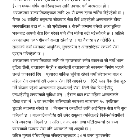
ईसान मध्यम वर्गिय नागरिकहरुका लागि उपचार गर्ने अस्पताल हो ।
अस्पतालमा बालबालिकाहरुका लागि २४ सै घण्टा ट्रमा सर्भिस दिईरहेको छ ।
विगत २७ वर्षदेखि बसुन्धारा चोकबाट सेवा दिदैं आइरहेको अस्पतालले टोखा
नगरपालिका वडा नं. ५ को श्रीटोलमा ६ रोपनी जग्गामा बनेको अत्याधुनिक
भवनबाट आफ्नो सेवा दिन गरेको पनि तीन महिना बढी भईसकेको छ । अहिले
अस्पतालमा १०० शैयाको क्षमता रहेको छ । गत वैशाख २४ गतेदेखि ८
तल्लाको नयाँ भवनबाट आधुनिक, गुणस्तरीय र अन्तराष्ट्रिय स्तरको सेवा
प्रदान गरिरहेको छ ।
अस्पतालमा बालबालिकाका लागि प्ले ग्राउण्डको समेत व्यवस्था सो नयाँ भवन
बुटिक शैली, वातावरण मैत्री र बालमैत्री वातावरणको स्वरुपमा निर्माण भएको
उनले जानकारी दिए । प्रशस्त पार्किङ सुविधा रहेको नयाँ संरचनामा बाल र
महिला रोग सम्बन्धी सबै उपचार सेवा दिदै आएको छ । छिटै ब्लड बैंक सेवा शुरु
गर्ने योजना रहेको अस्पतालमा एमआरआई सेवा, सिटी सेवा पिआईसीयु
एनआईसीयु लगयातको सुबिधा छन् । ईशान बाल तथा महिला अस्पतालले
टोखा वडा नं. ५ का स्थानीय बासिन्दाको स्वास्थ्य उपचारमा १० प्रतिशत
छुटको व्यवस्था गरेको छ । निःसन्तान दम्पतीको लागि आईभिएफ सेवा पनि सुरु
गरिएको छ । बालबालिकादेखि सबै उमेर समूहका व्यक्तिलाई फिजियोथेरापीको
पनि व्यवस्था गरिएको छ । आँखा, नाक, कान तथा घाँटीसम्बन्धी स्वास्थ्य
समस्याको उपचार सेवा पनि अस्पताले गदै आएको छ ।
उचित मुल्यमै पेडियाट्रिक रजिष्ट्रारहरुबाट २४ सैं घन्टा गुणस्तरीय