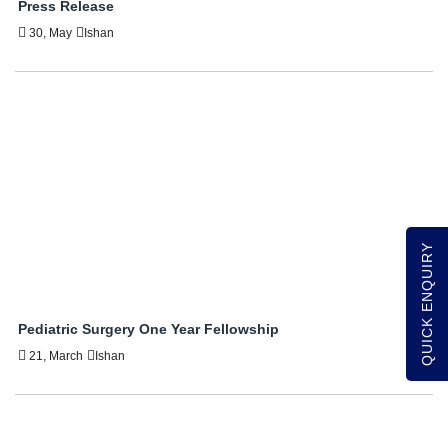
Press Release
30, May
Ishan
QUICK ENQUIRY
Pediatric Surgery One Year Fellowship
21, March
Ishan